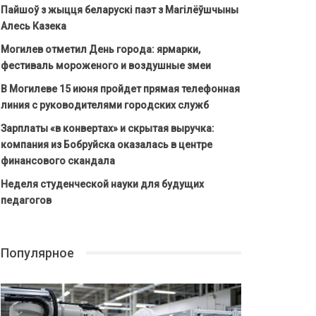
Пайшоў з жыцця беларускі паэт з Магілёўшчыны
Алесь Казека
Могилев отметил День города: ярмарки,
фестиваль мороженого и воздушные змеи
В Могилеве 15 июня пройдет прямая телефонная
линия с руководителями городских служб
Зарплаты «в конвертах» и скрытая выручка:
компания из Бобруйска оказалась в центре
финансового скандала
Неделя студенческой науки для будущих
педагогов
Популярное