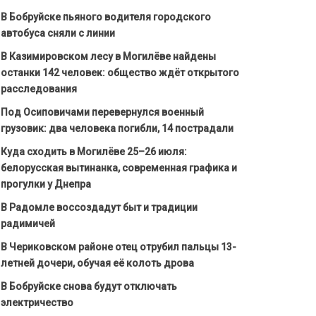
В Бобруйске пьяного водителя городского
автобуса сняли с линии
В Казимировском лесу в Могилёве найдены
останки 142 человек: общество ждёт открытого
расследования
Под Осиповичами перевернулся военный
грузовик: два человека погибли, 14 пострадали
Куда сходить в Могилёве 25–26 июля:
белорусская вытинанка, современная графика и
прогулки у Днепра
В Радомле воссоздадут быт и традиции
радимичей
В Чериковском районе отец отрубил пальцы 13-
летней дочери, обучая её колоть дрова
В Бобруйске снова будут отключать
электричество